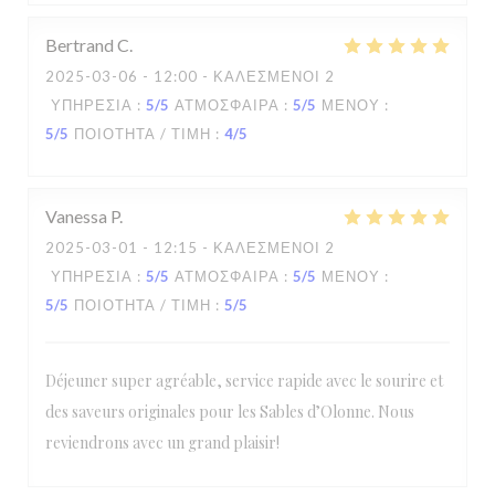
Bertrand
C
2025-03-06
- 12:00 - ΚΑΛΕΣΜΈΝΟΙ 2
ΥΠΗΡΕΣΊΑ
:
5
/5
ΑΤΜΌΣΦΑΙΡΑ
:
5
/5
ΜΕΝΟΎ
:
5
/5
ΠΟΙΌΤΗΤΑ / ΤΙΜΉ
:
4
/5
Vanessa
P
2025-03-01
- 12:15 - ΚΑΛΕΣΜΈΝΟΙ 2
ΥΠΗΡΕΣΊΑ
:
5
/5
ΑΤΜΌΣΦΑΙΡΑ
:
5
/5
ΜΕΝΟΎ
:
5
/5
ΠΟΙΌΤΗΤΑ / ΤΙΜΉ
:
5
/5
Déjeuner super agréable, service rapide avec le sourire et
des saveurs originales pour les Sables d’Olonne. Nous
reviendrons avec un grand plaisir!