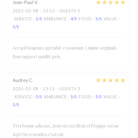
Jean-Paul
V
2025-03-08
- 13:15 - GUESTS 5
SERVICE
:
5
/5
AMBIANCE
:
4
/5
FOOD
:
5
/5
VALUE
:
5
/5
Accueil toujours agréable et souriant. Cuisine originale.
Bon rapport qualité prix.
Audrey
C
2025-03-08
- 13:15 - GUESTS 2
SERVICE
:
5
/5
AMBIANCE
:
5
/5
FOOD
:
5
/5
VALUE
:
5
/5
Très bonne adresse, tout est excellent et l’équipe est au
top! On reviendra c’est sûr