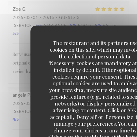
Zoe
G
2025-03-01
- 20:15 - GUESTS 3
SERVICE
:
5
/5
AMBIANCE
:
5
/5
FOOD
:
5
/5
VALUE
:
5
/5
The restaurant and its partners us
cookies on this site, which may invol
Serveuses/ barmaid aux petits soins, cuisine succulentes,
the collection of personal data.
'Necessary' cookies are mandatory a
original et de qualité, décoration de très bon goût. Je
installed by default. Other optional
reviendrais les yeux fermés ! Merci à vous !
cookies require your consent. Thes
optional cookies are used to analyz
your browsing, measure site audienc
angela
P
provide features (e.g., related to soci
networks) or display personalized
2025-03-01
- 12:45 - GUESTS 2
advertising or content. Click on 'OK
SERVICE
:
5
/5
AMBIANCE
:
5
/5
FOOD
:
5
/5
VALUE
:
accept all', 'Deny all' or 'Personalize' 
4
/5
manage your preferences. You can
change your choices at any time by
clicking on the cookie icon at the bot