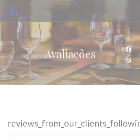
Painel de Gerenciamento de Cookies
Avaliações
Face
Inst
reviews_from_our_clients_follow