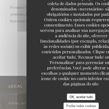
coleta de dados pessoais. Os coo
Première fois dans votre joli restaurant. L'accueil est très sympath
denominados «necessários» s
obrigatórios e instalados por pad
goûteuse, les assiettes colorées. L'usage des épices apporte une or
Outros cookies opcionais requere
bienvenue au plat. Bref, nous reviendrons!
consentimento. Esses cookies opci
servem para analisar sua navegação
a audiência do site, oferecer
1
2
3
funcionalidades (por exemplo, relac
às redes sociais) ou exibir publicid
conteúdos personalizados. Clique e
aceitar tudo', 'Recusar tudo' o
'Personalizar' para gerenciar s
preferências. Você pode alterar 
escolhas a qualquer momento clica
ícone de cookie no canto inferior e
das páginas do site.
LOCAL
OK, aceitar tudo
((abre numa
4 Prom. de l'Amiral Lafargue 85100 Les Sables-d'Olonne
Proíbe todos cookies