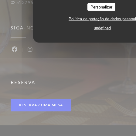
02 51 32 96 33
Personalizar
Política de proteção de dados pessoa
SIGA-NOS
undefined
Facebook ((abre numa nova janela))
Instagram ((abre numa nova janela))
RESERVA
RESERVAR UMA MESA