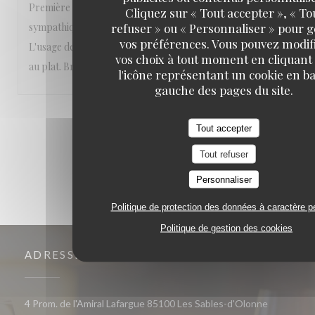
Première fois dans votre joli restaurant. L'accueil est très
Cliquez sur « Tout accepter », « To
refuser » ou « Personnaliser » pour 
sympathique, la cuisine goûteuse, les assiettes colorées.
vos préférences. Vous pouvez modif
L'usage des épices apporte une originalité très bienvenue
vos choix à tout moment en cliquant
au plat. Bref, nous reviendrons!
l'icône représentant un cookie en ba
gauche des pages du site.
1
2
3
Tout accepter
Tout refuser
Personnaliser
Politique de protection des données à caractère p
Politique de gestion des cookies
ADRESSE
((ouvre un
4 Prom. de l'Amiral Lafargue 85100 Les Sables-d'Olonne