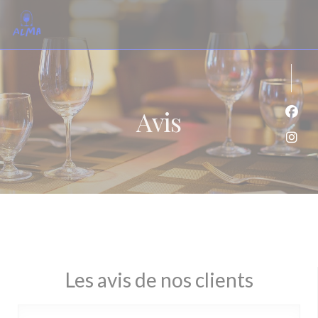
Personnalisation de vos choix en matière de cookies
Avis
Face
Inst
Les avis de nos clients