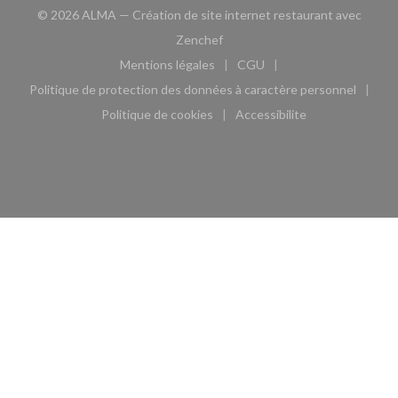
© 2026 ALMA — Création de site internet restaurant avec
((ouvre une nouvelle fenêtre))
Zenchef
Mentions légales
CGU
((ouvre une nouvelle fenêtre))
((ouvre une nouvelle fen
Politique de protection des données à caractère personnel
((ouvre une nouvelle fenêtre))
Politique de cookies
Accessibilite
((ouvre une nouvelle fenêtre))
((ouvre une nouvelle fe