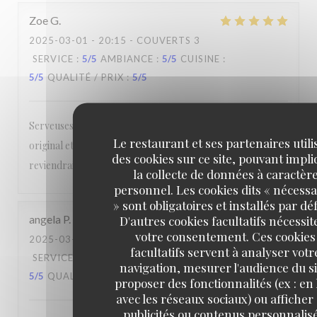
Zoe
G
2025-03-01
- 20:15 - COUVERTS 3
SERVICE
:
5
/5
AMBIANCE
:
5
/5
CUISINE
:
5
/5
QUALITÉ / PRIX
:
5
/5
Serveuses/ barmaid aux petits soins, cuisine succulentes,
Le restaurant et ses partenaires utili
original et de qualité, décoration de très bon goût. Je
des cookies sur ce site, pouvant impl
reviendrais les yeux fermés ! Merci à vous !
la collecte de données à caractèr
personnel. Les cookies dits « nécessa
» sont obligatoires et installés par dé
angela
P
D'autres cookies facultatifs nécessit
votre consentement. Ces cookies
2025-03-01
- 12:45 - COUVERTS 2
facultatifs servent à analyser votr
SERVICE
:
5
/5
AMBIANCE
:
5
/5
CUISINE
:
navigation, mesurer l'audience du si
5
/5
QUALITÉ / PRIX
:
4
/5
proposer des fonctionnalités (ex : en 
avec les réseaux sociaux) ou afficher
publicités ou contenus personnalisé